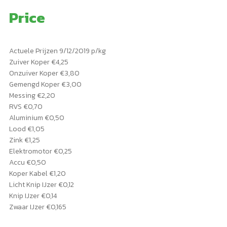
Price
Actuele Prijzen 9/12/2019 p/kg
Zuiver Koper €4,25
Onzuiver Koper €3,80
Gemengd Koper €3,00
Messing €2,20
RVS €0,70
Aluminium €0,50
Lood €1,05
Zink €1,25
Elektromotor €0,25
Accu €0,50
Koper Kabel €1,20
Licht Knip IJzer €0,12
Knip IJzer €0,14
Zwaar IJzer €0,165