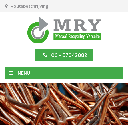
Routebeschrijving
06 - 57042082
MENU