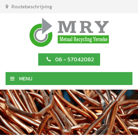
Routebeschrijving
06 - 57042082
MENU